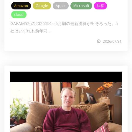
Amazon
Google
Apple
Microsoft
決算
cloud
GAFAM5社の2026年4～6月期の最新決算が出そろった。5
社はいずれも前年同...
2026/07/31