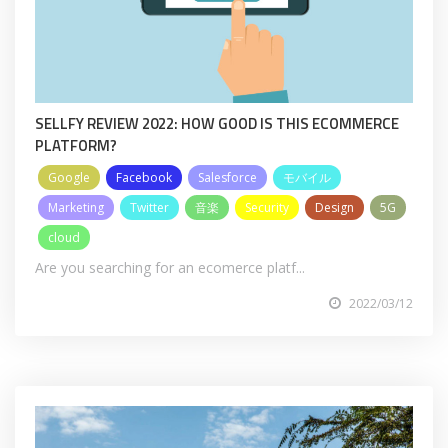
SELLFY REVIEW 2022: HOW GOOD IS THIS ECOMMERCE
PLATFORM?
Google
Facebook
Salesforce
モバイル
Marketing
Twitter
音楽
Security
Design
5G
cloud
Are you searching for an ecomerce platf...
2022/03/12