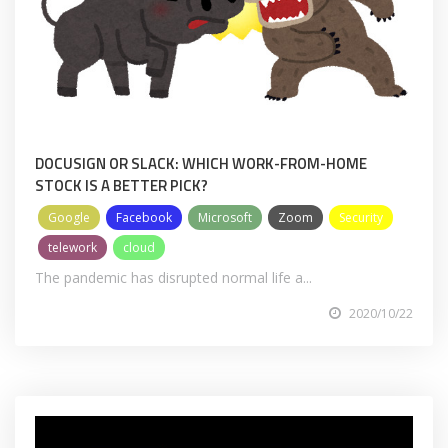
DOCUSIGN OR SLACK: WHICH WORK-FROM-HOME
STOCK IS A BETTER PICK?
Google
Facebook
Microsoft
Zoom
Security
telework
cloud
The pandemic has disrupted normal life a...
2020/10/22