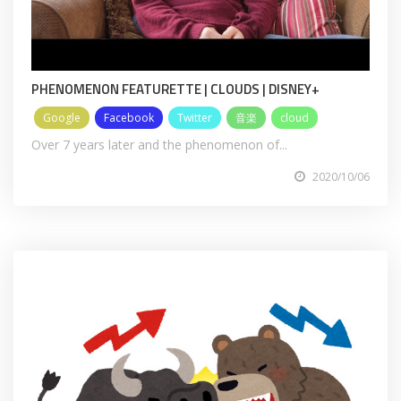
PHENOMENON FEATURETTE | CLOUDS | DISNEY+
Google
Facebook
Twitter
音楽
cloud
Over 7 years later and the phenomenon of...
2020/10/06