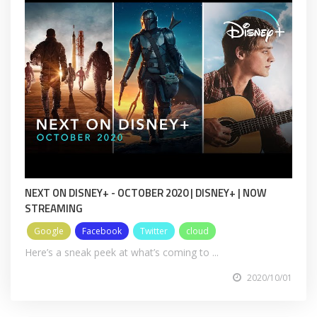
NEXT ON DISNEY+ - OCTOBER 2020 | DISNEY+ | NOW
STREAMING
Google
Facebook
Twitter
cloud
Here’s a sneak peek at what’s coming to ...
2020/10/01