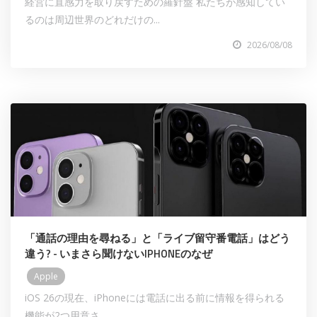
経営に直感力を取り戻すための羅針盤 私たちが感知してい
るのは周辺世界のどれだけの...
2026/08/08
「通話の理由を尋ねる」と「ライブ留守番電話」はどう
違う? - いまさら聞けないIPHONEのなぜ
Apple
iOS 26の現在、iPhoneには電話に出る前に情報を得られる
機能が2つ用意さ...