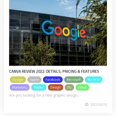
CANVA REVIEW 2022: DETAILS, PRICING & FEATURES
Google
Apple
Facebook
Microsoft
モバイル
Marketing
Twitter
Design
5G
cloud
Are you looking for a new graphic design...
2022/02/20