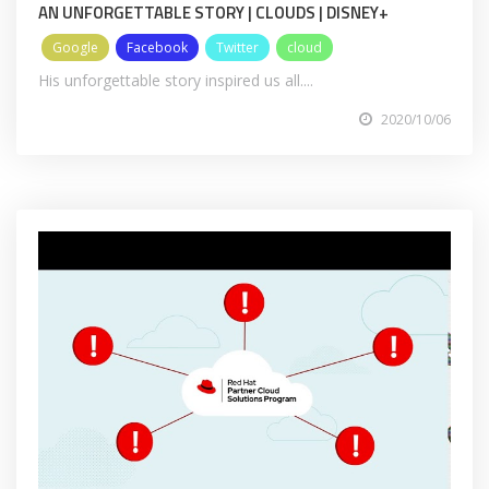
AN UNFORGETTABLE STORY | CLOUDS | DISNEY+
Google
Facebook
Twitter
cloud
His unforgettable story inspired us all....
2020/10/06