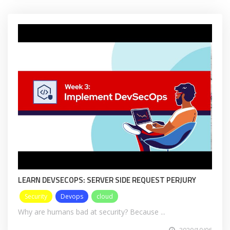
LEARN DEVSECOPS: SERVER SIDE REQUEST PERJURY
Security
Devops
cloud
Why are humans bad at security? Because ...