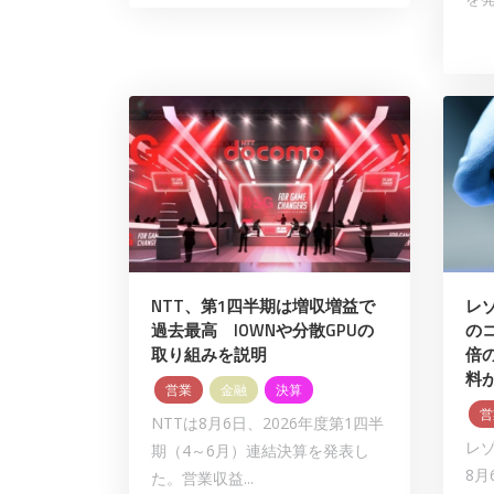
NTT、第1四半期は増収増益で
レゾ
過去最高 IOWNや分散GPUの
の
取り組みを説明
倍の
料
営業
金融
決算
営
NTTは8月6日、2026年度第1四半
レ
期（4～6月）連結決算を発表し
8月
た。営業収益...