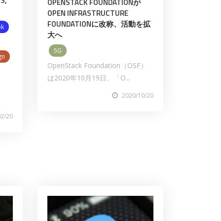
S,
OPENSTACK FOUNDATIONが
OPEN INFRASTRUCTURE
FOUNDATIONに改称、活動を拡
ok
大へ
5G
gn
OpenStack Foundation（OSF）
は2020年10月19日、「O...
2020/10/20
02/20