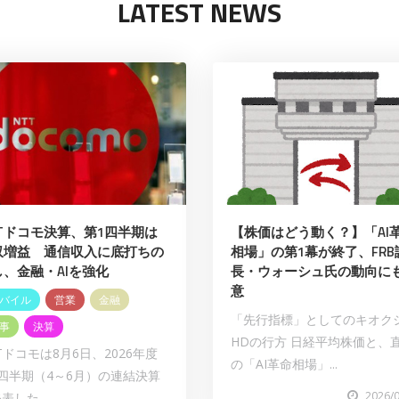
LATEST NEWS
TTドコモ決算、第1四半期は
【株価はどう動く？】「AI
収増益 通信収入に底打ちの
相場」の第1幕が終了、FRB
し、金融・AIを強化
長・ウォーシュ氏の動向に
意
バイル
営業
金融
「先行指標」としてのキオク
事
決算
HDの行方 日経平均株価と、
Tドコモは8月6日、2026年度
の「AI革命相場」...
四半期（4～6月）の連結決算
2026/
表した。...