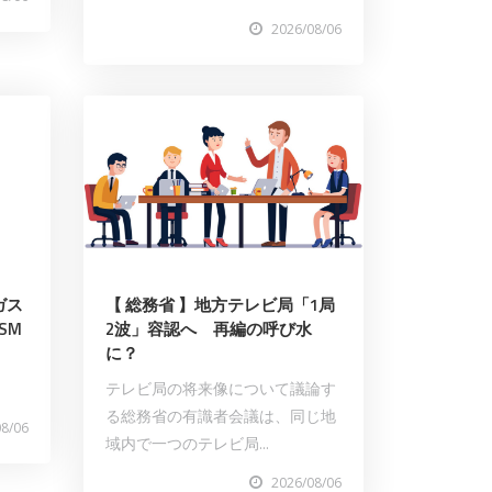
2026/08/06
ガス
【 総務省 】地方テレビ局「1局
SM
2波」容認へ 再編の呼び水
に？
テレビ局の将来像について議論す
る総務省の有識者会議は、同じ地
08/06
域内で一つのテレビ局...
2026/08/06