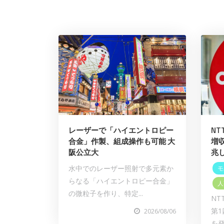
レーザーで「ハイエントロピー
N
合金」作製、組成操作も可能 大
増
阪公立大
兆
水中でのレーザー照射で多元素か
モ
らなる「ハイエントロピー合金」
人
の微粒子を作り、特定...
NT
第1
2026/08/06
を発