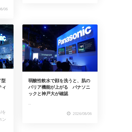
08/06
ド型
弱酸性軟水で顔を洗うと、肌の
ティ
バリア機能が上がる パナソニ
ックと神戸大が確認
...
Iを
2026/08/06
ホン