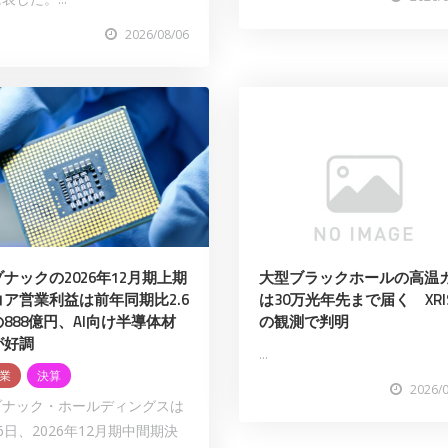
2026/08/06
ナックの2026年12月期上期
大型ブラックホールの高温
コア営業利益は前年同期比2.6
は30万光年先まで届く XRI
888億円、AI向け半導体材
の観測で判明
が好調
...
業
決算
2026/
ゾナック・ホールディングスは
6日、2026年12月期中間期決