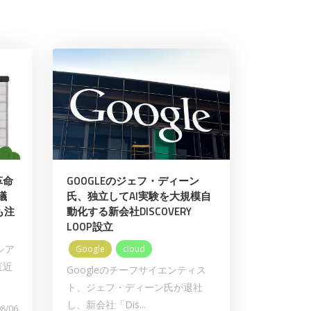
革命
GOOGLEのジェフ・ディーン
議
氏、独立してAI実験を大規模自
も注
動化する新会社DISCOVERY
LOOP設立
シア
Google
cloud
直近
Googleのチーフサイエンティス
ト、ジェフ・ディーン氏が退社
し、新会社「Dis...
08/06