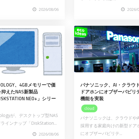
2026/08/06
2026/
NOLOGY、4GBメモリーで価
パナソニック、AI・クラウ
を抑えたNAS新製品
ドアホンにオブザーバビリ
ISKSTATION NEO+」シリー
機能を実装
cloud
nologyが、デスクトップ型NAS
パナソニックは、クラウドやA
ラインナップ「DiskStation...
採用する家庭向けの新型ドア
にオブザーバビリテ...
2026/08/06