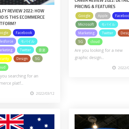
CANVA REVIEW 2022: DETAIL
PRICING & FEATURES
LFY REVIEW 2022: HOW
Google
Apple
Facebo
D IS THIS ECOMMERCE
ATFORM?
Microsoft
モバイル
oogle
Facebook
Marketing
Twitter
Desi
lesforce
モバイル
5G
cloud
Are you looking for a new
rketing
Twitter
音楽
graphic design...
curity
Design
5G
oud
2022/
 you searching for an
erce platf...
2022/03/12