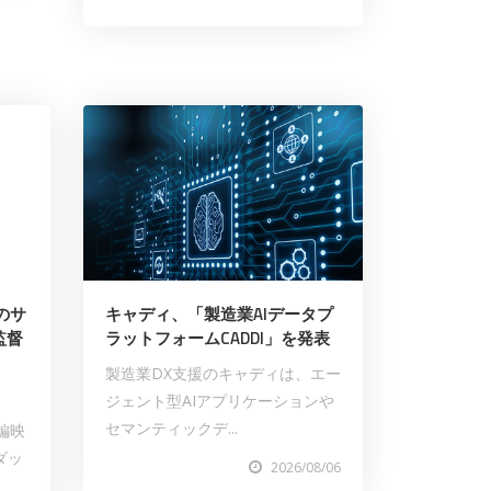
のサ
キャディ、「製造業AIデータプ
監督
ラットフォームCADDI」を発表
製造業DX支援のキャディは、エー
ジェント型AIアプリケーションや
セマンティックデ...
編映
ダッ
2026/08/06