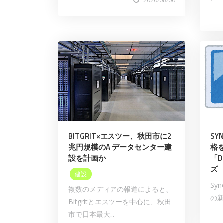
2026/08/06
BITGRIT×エスツー、秋田市に2
SY
兆円規模のAIデータセンター建
格
設を計画か
「D
ズ
建設
Sy
複数のメディアの報道によると、
の新
Bitgritとエスツーを中心に、秋田
市で日本最大...