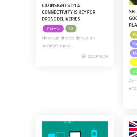
CIO INSIGHTS #10:
SEL
CONNECTIVITY IS KEY FOR
GOO
DRONE DELIVERIES
PL
ドローン
5G
G
How can drones deliver on
Sa
society’s most...
Ma
2020/10/09
Se
cl
Are
ecom