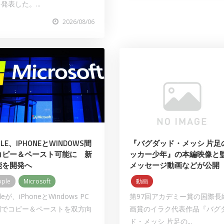
発表した。...
2026/08/06
PLE、IPHONEとWINDOWS間
『バグダッド・メッシ 片足
コピー＆ペースト可能に 新
ッカー少年』の本編映像と
能を開発へ
メッセージ動画などが公開
pple
Microsoft
動画
leが、iPhoneとWindows PC
第97回アカデミー賞の国際⻑
間でコピー＆ペーストを双方向
画賞のイラク代表作品『バグ
ド・メッシ 片足の...