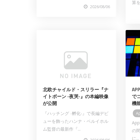
算を
2026/08/06
北欧チャイルド・スリラー『ナ
AP
イトボーン -夜哭-』の本編映像
で
が公開
機
『ハッチング -孵化-』で長編デビ
A
ューを飾ったハンナ・ベルイホル
App
ム監督の最新作『...
の
に...