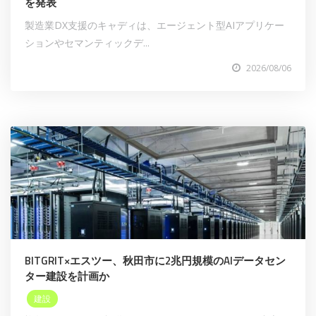
を発表
製造業DX支援のキャディは、エージェント型AIアプリケー
ションやセマンティックデ...
2026/08/06
BITGRIT×エスツー、秋田市に2兆円規模のAIデータセン
ター建設を計画か
建設