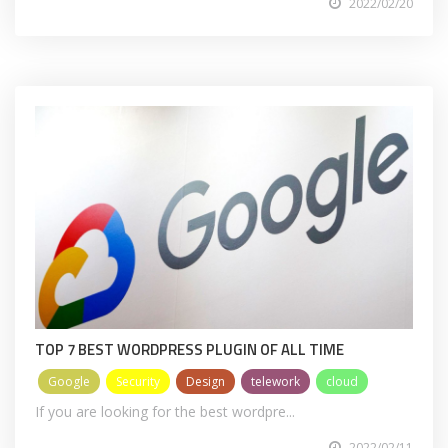
2022/02/20
TOP 7 BEST WORDPRESS PLUGIN OF ALL TIME
Google
Security
Design
telework
cloud
If you are looking for the best wordpre...
2022/02/11