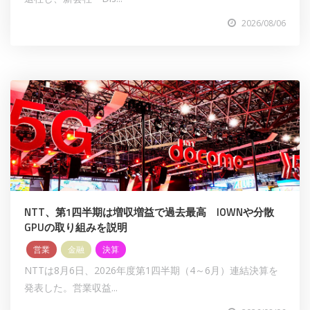
2026/08/06
NTT、第1四半期は増収増益で過去最高 IOWNや分散
GPUの取り組みを説明
営業
金融
決算
NTTは8月6日、2026年度第1四半期（4～6月）連結決算を
発表した。営業収益...