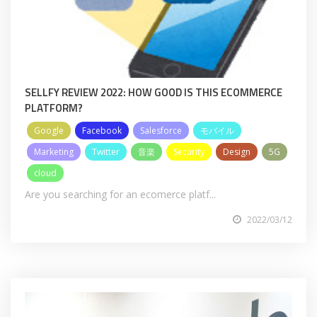
SELLFY REVIEW 2022: HOW GOOD IS THIS ECOMMERCE
PLATFORM?
Google
Facebook
Salesforce
モバイル
Marketing
Twitter
音楽
Security
Design
5G
cloud
Are you searching for an ecomerce platf...
2022/03/12