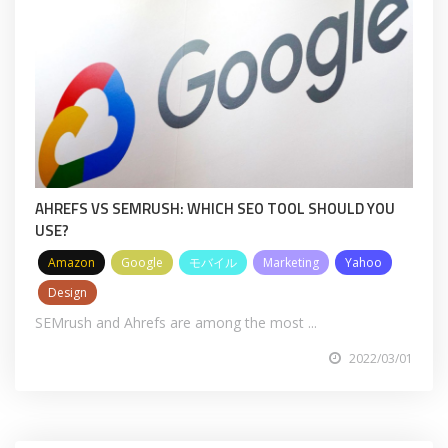
AHREFS VS SEMRUSH: WHICH SEO TOOL SHOULD YOU
USE?
Amazon
Google
モバイル
Marketing
Yahoo
Design
SEMrush and Ahrefs are among the most ...
2022/03/01