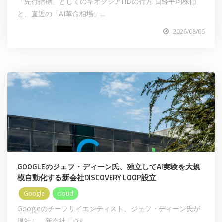
「先行指標」としてのキオクシアHDの行方 日経平均株価
と、直近の「AI革命相場」...
2026/08/06
GOOGLEのジェフ・ディーン氏、独立してAI実験を大規
模自動化する新会社DISCOVERY LOOP設立
Google
cloud
Googleのチーフサイエンティスト、ジェフ・ディーン氏が
退社し、新会社「Dis...