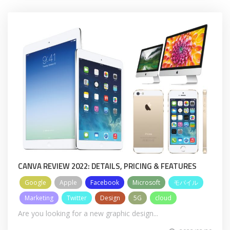
CANVA REVIEW 2022: DETAILS, PRICING & FEATURES
Google
Apple
Facebook
Microsoft
モバイル
Marketing
Twitter
Design
5G
cloud
Are you looking for a new graphic design...