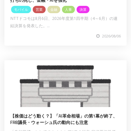
打ちの兆し、金融・AIを強化
モバイル
営業
金融
人事
決算
NTTドコモは8月6日、2026年度第1四半期（4～6月）の連
結決算を発表した。...
2026/08/06
【株価はどう動く？】「AI革命相場」の第1幕が終了、
FRB議長・ウォーシュ氏の動向にも注意