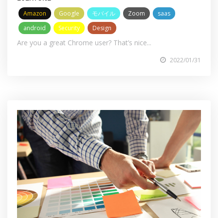
Amazon
Google
モバイル
Zoom
saas
android
Security
Design
Are you a great Chrome user? That’s nice...
2022/01/31