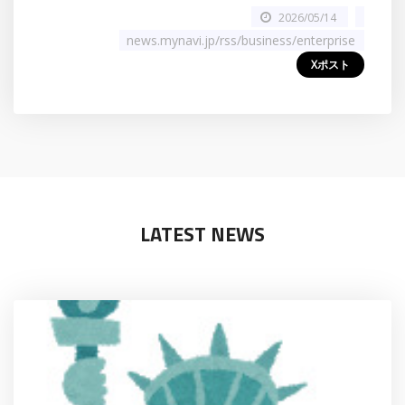
2026/05/14
news.mynavi.jp/rss/business/enterprise
Xポスト
LATEST NEWS