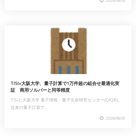
2026/08/05
TISI×大阪大学、量子計算で1万件超の組合せ最適化実
証 商用ソルバーと同等精度
TISIと大阪大学 量子情報・量子生命研究センター(QIQB)、
従来の量子計算で...
2026/08/05