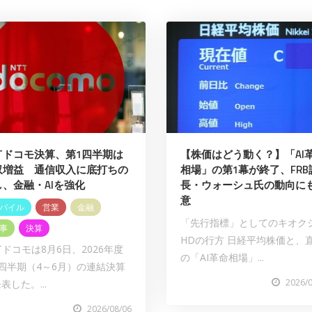
TTドコモ決算、第1四半期は
【株価はどう動く？】「AI
収増益 通信収入に底打ちの
相場」の第1幕が終了、FRB
し、金融・AIを強化
長・ウォーシュ氏の動向に
意
バイル
営業
金融
「先行指標」としてのキオク
事
決算
HDの行方 日経平均株価と、
Tドコモは8月6日、2026年度
の「AI革命相場」...
四半期（4～6月）の連結決算
2026/
表した。...
2026/08/06