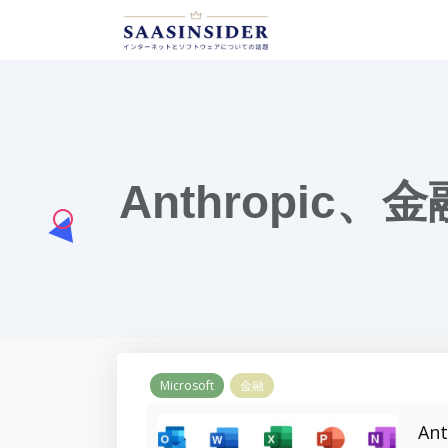
Anthropi
Microsoft
金融
A