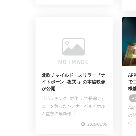
北欧チャイルド・スリラー『ナ
AP
イトボーン -夜哭-』の本編映像
で
が公開
機
『ハッチング -孵化-』で長編デビ
A
ューを飾ったハンナ・ベルイホル
App
ム監督の最新作『...
の
に...
2026/08/06