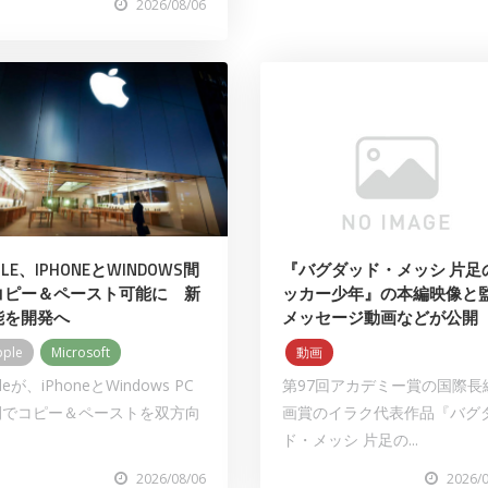
2026/08/06
PLE、IPHONEとWINDOWS間
『バグダッド・メッシ 片足
コピー＆ペースト可能に 新
ッカー少年』の本編映像と
能を開発へ
メッセージ動画などが公開
pple
Microsoft
動画
leが、iPhoneとWindows PC
第97回アカデミー賞の国際⻑
間でコピー＆ペーストを双方向
画賞のイラク代表作品『バグ
ド・メッシ 片足の...
2026/08/06
2026/