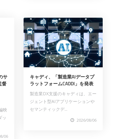
のサ
キャディ、「製造業AIデータプ
監督
ラットフォームCADDI」を発表
製造業DX支援のキャディは、エー
ジェント型AIアプリケーションや
セマンティックデ...
編映
ダッ
2026/08/06
08/06