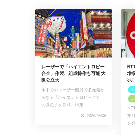
レーザーで「ハイエントロピー
N
合金」作製、組成操作も可能 大
増
阪公立大
兆
水中でのレーザー照射で多元素か
モ
らなる「ハイエントロピー合金」
人
の微粒子を作り、特定...
NT
第1
2026/08/06
を発