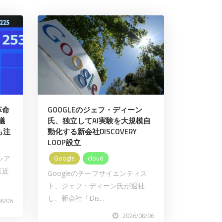
革命
GOOGLEのジェフ・ディーン
議
氏、独立してAI実験を大規模自
も注
動化する新会社DISCOVERY
LOOP設立
シア
Google
cloud
直近
Googleのチーフサイエンティス
ト、ジェフ・ディーン氏が退社
し、新会社「Dis...
08/06
2026/08/06