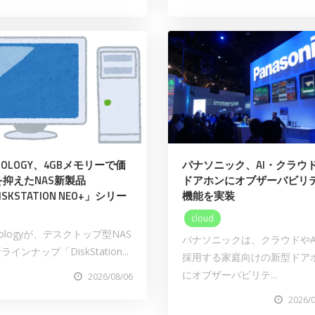
NOLOGY、4GBメモリーで価
パナソニック、AI・クラウ
を抑えたNAS新製品
ドアホンにオブザーバビリ
ISKSTATION NEO+」シリー
機能を実装
cloud
nologyが、デスクトップ型NAS
パナソニックは、クラウドやA
ラインナップ「DiskStation...
採用する家庭向けの新型ドア
にオブザーバビリテ...
2026/08/06
2026/