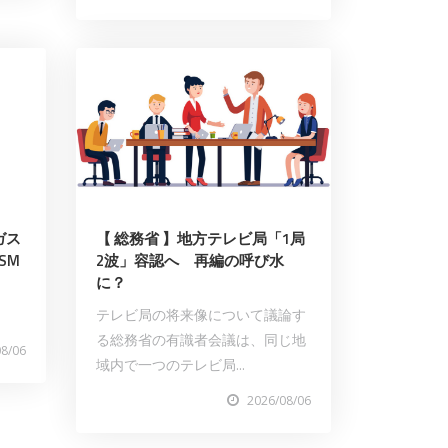
ガス
【 総務省 】地方テレビ局「1局
SM
2波」容認へ 再編の呼び水
に？
テレビ局の将来像について議論す
る総務省の有識者会議は、同じ地
08/06
域内で一つのテレビ局...
2026/08/06