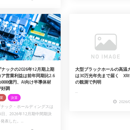
ナックの2026年12月期上期
大型ブラックホールの高温
コア営業利益は前年同期比2.6
は30万光年先まで届く XRI
888億円、AI向け半導体材
の観測で判明
が好調
...
業
決算
2026/
ゾナック・ホールディングスは
6日、2026年12月期中間期決
発表した。...