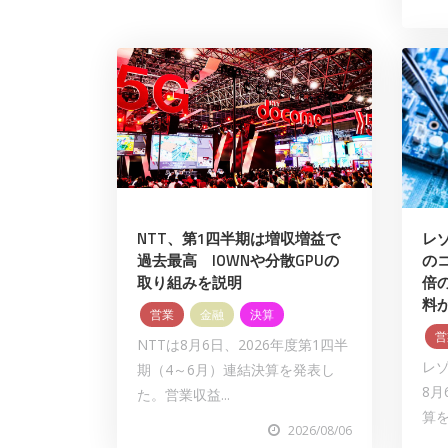
NTT、第1四半期は増収増益で
レゾ
過去最高 IOWNや分散GPUの
の
取り組みを説明
倍の
料
営業
金融
決算
営
NTTは8月6日、2026年度第1四半
レ
期（4～6月）連結決算を発表し
8月
た。営業収益...
算を
2026/08/06