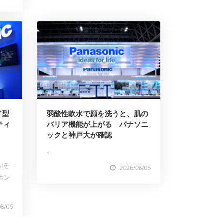
ド型
弱酸性軟水で顔を洗うと、肌の
ティ
バリア機能が上がる パナソニ
ックと神戸大が確認
...
Iを
2026/08/06
ホン
08/06