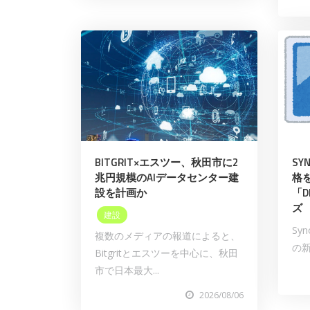
BITGRIT×エスツー、秋田市に2
SY
兆円規模のAIデータセンター建
格
設を計画か
「D
ズ
建設
Sy
複数のメディアの報道によると、
の新
Bitgritとエスツーを中心に、秋田
市で日本最大...
2026/08/06