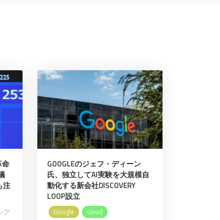
革命
GOOGLEのジェフ・ディーン
議
氏、独立してAI実験を大規模自
も注
動化する新会社DISCOVERY
LOOP設立
シア
Google
cloud