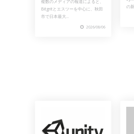
複数のメディアの報道によると、
の新
Bitgritとエスツーを中心に、秋田
市で日本最大...
2026/08/06