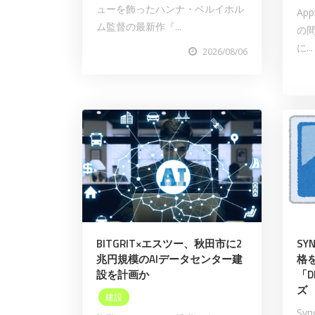
ューを飾ったハンナ・ベルイホル
App
ム監督の最新作『...
の
に...
2026/08/06
BITGRIT×エスツー、秋田市に2
SY
兆円規模のAIデータセンター建
格
設を計画か
「D
ズ
建設
Sy