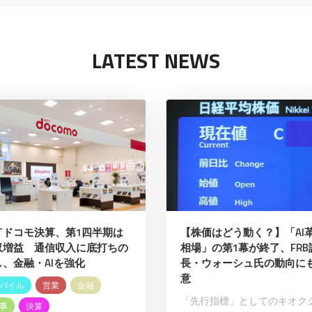
LATEST NEWS
TTドコモ決算、第1四半期は
【株価はどう動く？】「AI
収増益 通信収入に底打ちの
相場」の第1幕が終了、FRB
し、金融・AIを強化
長・ウォーシュ氏の動向に
意
バイル
営業
金融
「先行指標」としてのキオク
事
決算