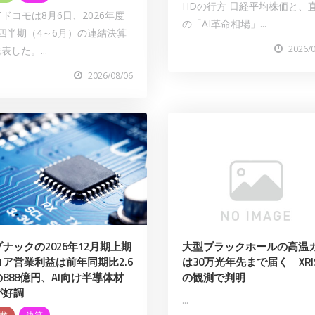
HDの行方 日経平均株価と、
Tドコモは8月6日、2026年度
の「AI革命相場」...
四半期（4～6月）の連結決算
2026/
表した。...
2026/08/06
ナックの2026年12月期上期
大型ブラックホールの高温
コア営業利益は前年同期比2.6
は30万光年先まで届く XRI
888億円、AI向け半導体材
の観測で判明
が好調
...