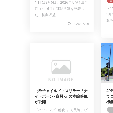
営
NTTは8月6日、2026年度第1四半
レ
期（4～6月）連結決算を発表し
8月
た。営業収益...
算を
2026/08/06
北欧チャイルド・スリラー『ナ
AP
イトボーン -夜哭-』の本編映像
で
が公開
機
『ハッチング -孵化-』で長編デビ
A