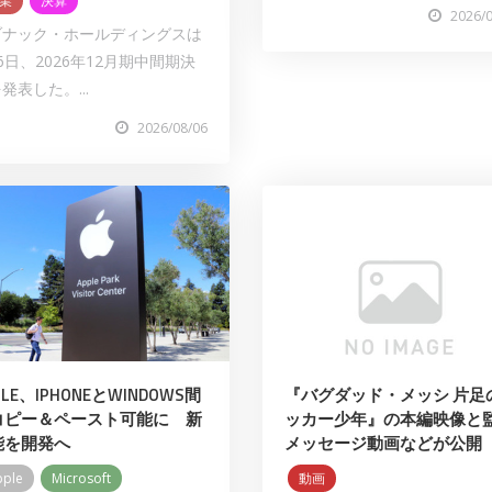
業
決算
2026/
ゾナック・ホールディングスは
6日、2026年12月期中間期決
発表した。...
2026/08/06
PLE、IPHONEとWINDOWS間
『バグダッド・メッシ 片足
コピー＆ペースト可能に 新
ッカー少年』の本編映像と
能を開発へ
メッセージ動画などが公開
pple
Microsoft
動画