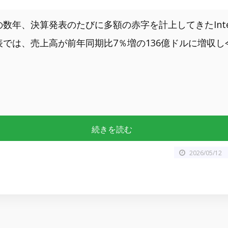
の数年、決算発表のたびに多額の赤字を計上してきたInte
表では、売上高が前年同期比7％増の136億ドルに増収
続きを読む
2026/05/12