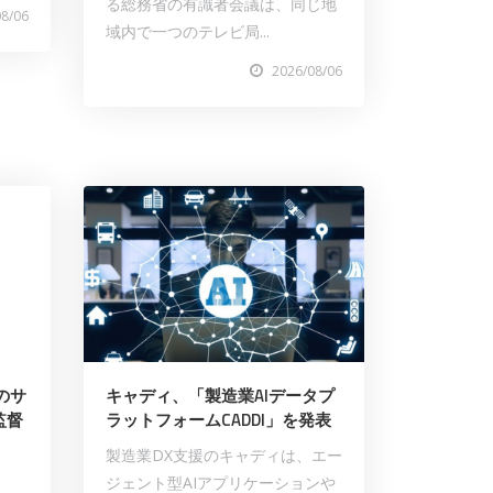
る総務省の有識者会議は、同じ地
08/06
域内で一つのテレビ局...
2026/08/06
のサ
キャディ、「製造業AIデータプ
監督
ラットフォームCADDI」を発表
製造業DX支援のキャディは、エー
ジェント型AIアプリケーションや