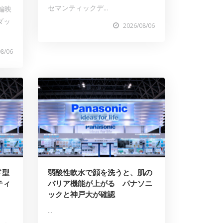
セマンティックデ...
編映
ダッ
2026/08/06
08/06
ド型
弱酸性軟水で顔を洗うと、肌の
ティ
バリア機能が上がる パナソニ
ックと神戸大が確認
...