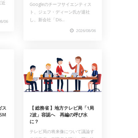
直近
Googleのチーフサイエンティス
ト、ジェフ・ディーン氏が退社
し、新会社「Dis...
08/06
2026/08/06
ガス
【 総務省 】地方テレビ局「1局
SM
2波」容認へ 再編の呼び水
に？
テレビ局の将来像について議論す