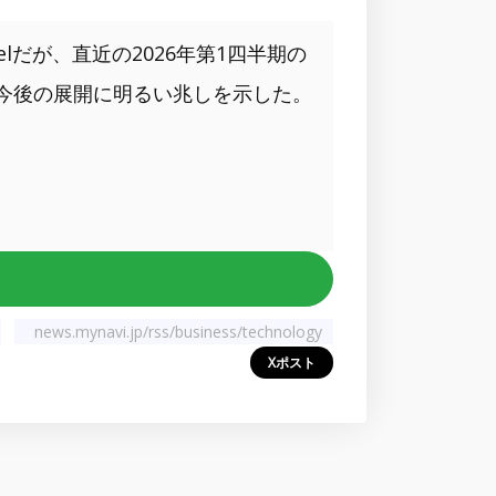
lだが、直近の2026年第1四半期の
し今後の展開に明るい兆しを示した。
news.mynavi.jp/rss/business/technology
Xポスト