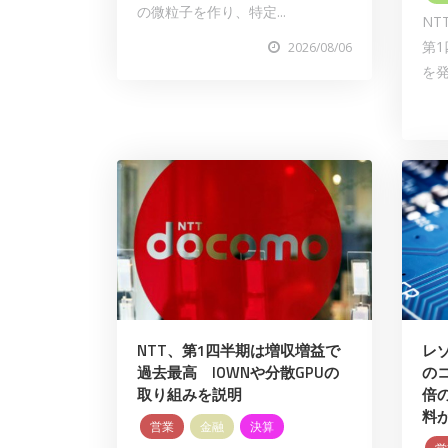
の微粒子を作り、特定...
NT
第1
2026/08/06
を発
NTT、第1四半期は増収増益で
レゾ
過去最高 IOWNや分散GPUの
の
取り組みを説明
倍の
料
営業
金融
決算