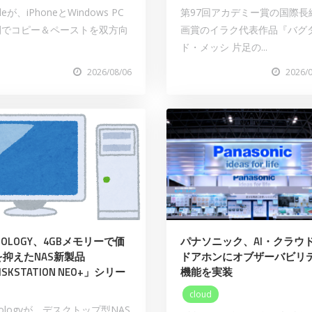
leが、iPhoneとWindows PC
第97回アカデミー賞の国際⻑
間でコピー＆ペーストを双方向
画賞のイラク代表作品『バグ
ド・メッシ 片足の...
2026/08/06
2026/
NOLOGY、4GBメモリーで価
パナソニック、AI・クラウ
を抑えたNAS新製品
ドアホンにオブザーバビリ
ISKSTATION NEO+」シリー
機能を実装
cloud
nologyが、デスクトップ型NAS