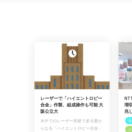
レーザーで「ハイエントロピー
N
合金」作製、組成操作も可能 大
増
阪公立大
兆
水中でのレーザー照射で多元素か
モ
らなる「ハイエントロピー合金」
人