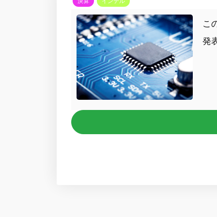
決算
インテル
こ
発