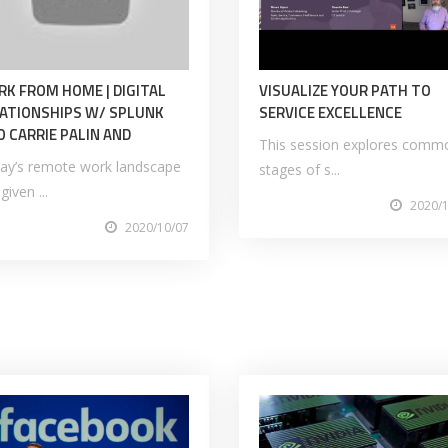
K FROM HOME | DIGITAL
VISUALIZE YOUR PATH TO
ATIONSHIPS W/ SPLUNK
SERVICE EXCELLENCE
 CARRIE PALIN AND
This session explores comm
ay’s remote work landscape
stages of s...
given ...
2020/
2020/10/07