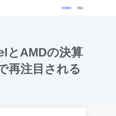
HOME
TAG
elとAMDの決算
で再注目される