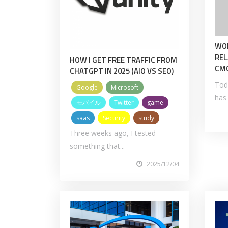
WOR
REL
HOW I GET FREE TRAFFIC FROM
CMO
CHATGPT IN 2025 (AIO VS SEO)
Tod
Google
Microsoft
has 
モバイル
Twitter
game
saas
Security
study
Three weeks ago, I tested
something that...
2025/12/04